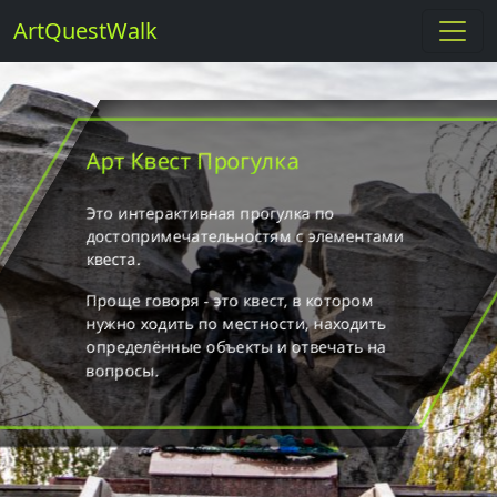
Skip
ArtQuestWalk
to
content
Арт Квест Прогулка
Это интерактивная прогулка по
достопримечательностям с элементами
квеста.
Проще говоря - это квест, в котором
нужно ходить по местности, находить
определённые объекты и отвечать на
вопросы.