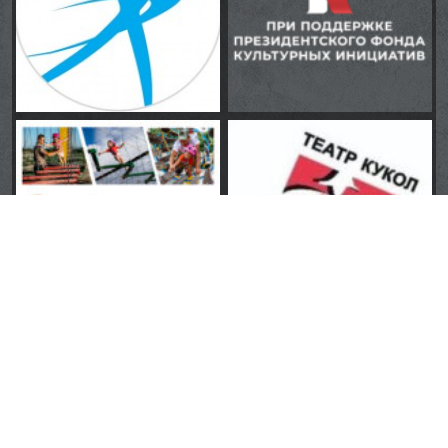
Квесты
Парк “ВГС”
Парк “Волжский”